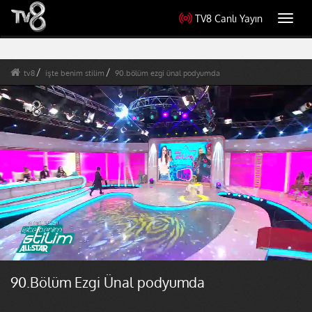
TV8 Canlı Yayın
Toggl
navig
tv8
işte benim stilim
90.bölüm ezgi ünal podyumda
90.Bölüm Ezgi Ünal podyumda