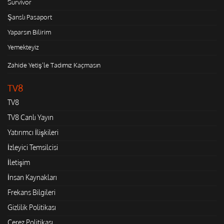
Survivor
Şanslı Pasaport
Yaparsın Bilirim
Yemekteyiz
Zahide Yetiş'le Tadımız Kaçmasın
TV8
TV8
TV8 Canlı Yayın
Yatırımcı İlişkileri
İzleyici Temsilcisi
İletişim
İnsan Kaynakları
Frekans Bilgileri
Gizlilik Politikası
Çerez Politikası