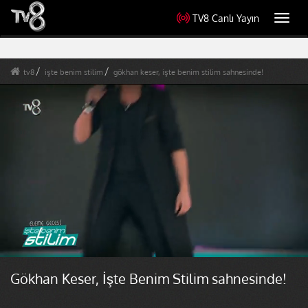
TV8 Canlı Yayın
Toggl
navig
tv8
işte benim stilim
gökhan keser, işte benim stilim sahnesinde!
Gökhan Keser, İşte Benim Stilim sahnesinde!