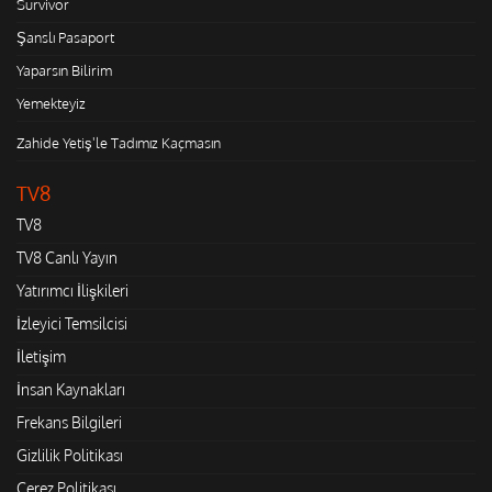
Survivor
Şanslı Pasaport
Yaparsın Bilirim
Yemekteyiz
Zahide Yetiş'le Tadımız Kaçmasın
TV8
TV8
TV8 Canlı Yayın
Yatırımcı İlişkileri
İzleyici Temsilcisi
İletişim
İnsan Kaynakları
Frekans Bilgileri
Gizlilik Politikası
Çerez Politikası