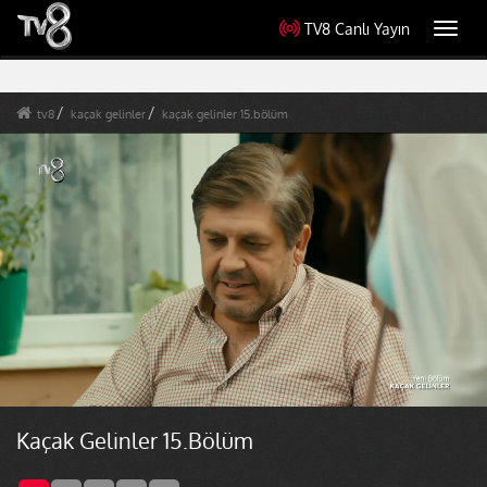
TV8 Canlı Yayın
Toggl
navig
tv8
kaçak gelinler
kaçak gelinler 15.bölüm
Kaçak Gelinler 15.Bölüm