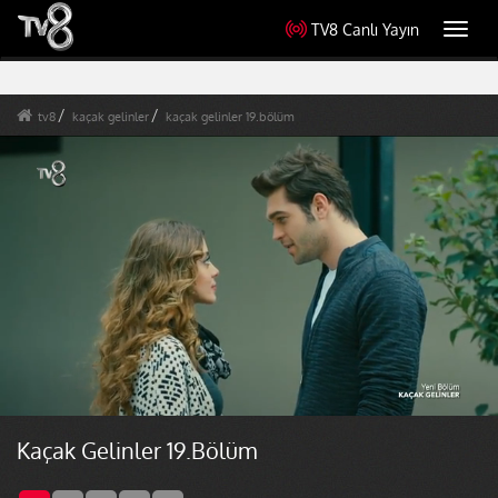
TV8 Canlı Yayın
Toggl
navig
tv8
kaçak gelinler
kaçak gelinler 19.bölüm
Kaçak Gelinler 19.Bölüm