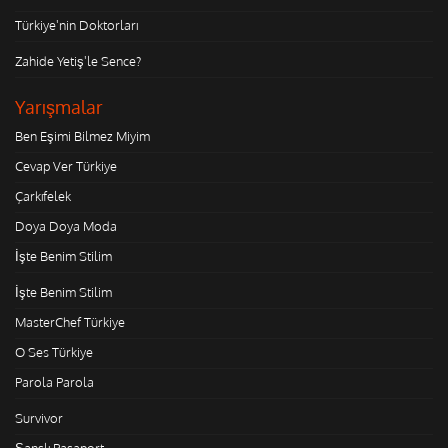
Türkiye'nin Doktorları
Zahide Yetiş'le Sence?
Yarışmalar
Ben Eşimi Bilmez Miyim
Cevap Ver Türkiye
Çarkıfelek
Doya Doya Moda
İşte Benim Stilim
İşte Benim Stilim
MasterChef Türkiye
O Ses Türkiye
Parola Parola
Survivor
Şanslı Pasaport