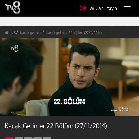
TV8 Canlı Yayın
Toggl
navig
tv8
kaçak gelinler
kaçak gelinler 22.bölüm (27/11/2014)
Kaçak Gelinler 22.Bölüm (27/11/2014)