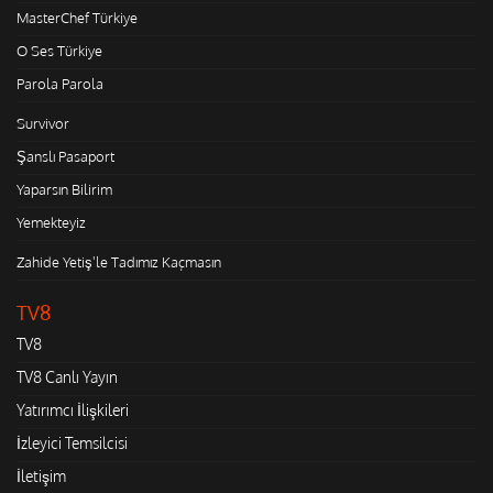
MasterChef Türkiye
O Ses Türkiye
Parola Parola
Survivor
Şanslı Pasaport
Yaparsın Bilirim
Yemekteyiz
Zahide Yetiş'le Tadımız Kaçmasın
TV8
TV8
TV8 Canlı Yayın
Yatırımcı İlişkileri
İzleyici Temsilcisi
İletişim