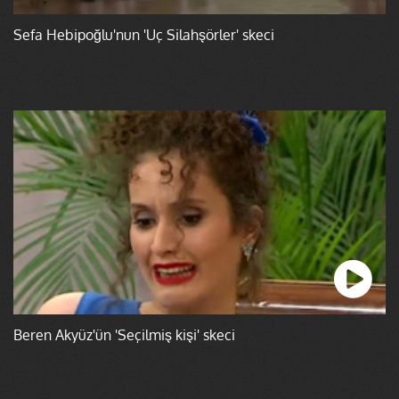
Sefa Hebipoğlu'nun 'Üç Silahşörler' skeci
Beren Akyüz'ün 'Seçilmiş kişi' skeci