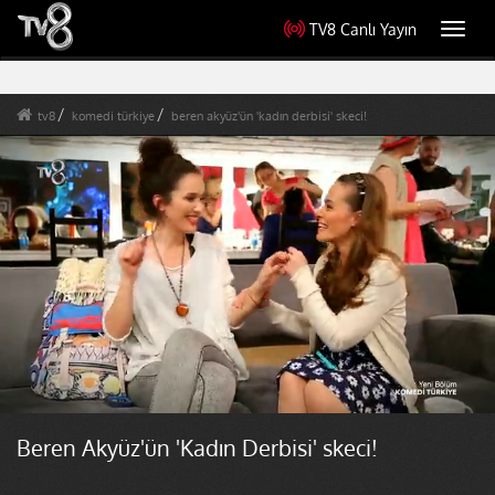
TV8 Canlı Yayın
Toggl
navig
tv8
komedi türkiye
beren akyüz'ün 'kadın derbisi' skeci!
Beren Akyüz'ün 'Kadın Derbisi' skeci!