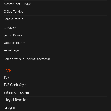
MasterChef Türkiye
O Ses Türkiye
Parola Parola
Survivor
Şanslı Pasaport
Yaparsın Bilirim
Yemekteyiz
Zahide Yetiş'le Tadımız Kaçmasın
TV8
TV8
TV8 Canlı Yayın
Yatırımcı İlişkileri
İzleyici Temsilcisi
İletişim