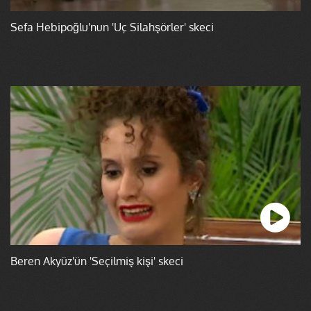
Sefa Hebipoğlu'nun 'Üç Silahşörler' skeci
Beren Akyüz'ün 'Seçilmiş kişi' skeci