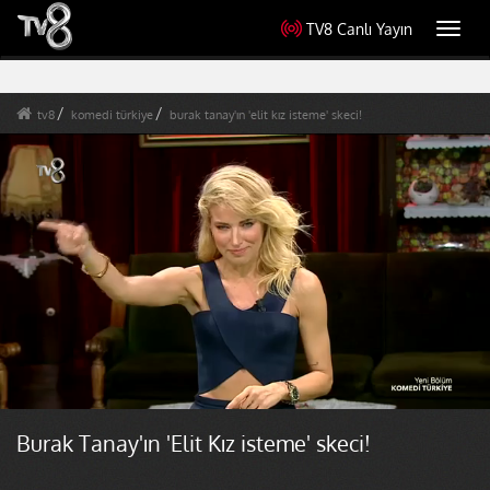
TV8 Canlı Yayın
Toggl
navig
tv8
komedi türkiye
burak tanay'ın 'elit kız isteme' skeci!
Burak Tanay'ın 'Elit Kız isteme' skeci!