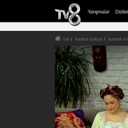
Yarışmalar
Dizile
tv8
komedi türkiye
komedi tür