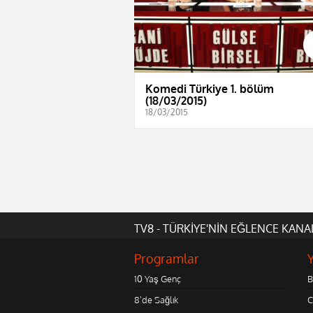
Komedi Türkiye 1. bölüm
(18/03/2015)
18/03/2015
TV8 - TÜRKİYE'NİN EĞLENCE KANA
Programlar
10 Yaş Genç
B
8'de Sağlık
C