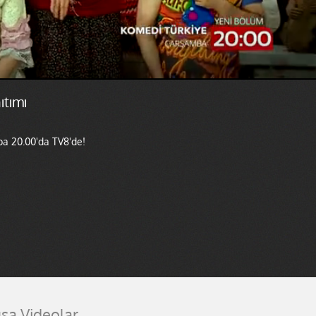
ıtımı
a 20.00'da TV8'de!
ısa Videolar