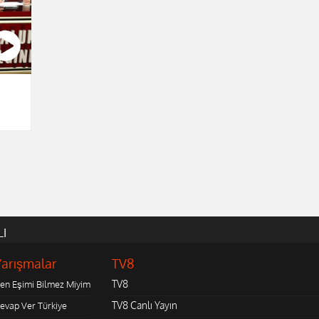
LI
Yarışmalar
TV8
TV8
en Eşimi Bilmez Miyim
TV8 Canlı Yayın
evap Ver Türkiye