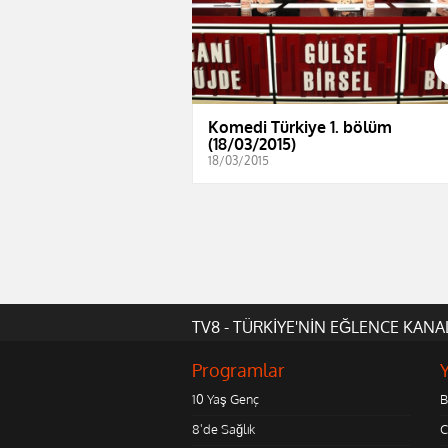
Komedi Türkiye 1. bölüm
(18/03/2015)
18/03/2015
TV8 - TÜRKİYE'NİN EĞLENCE KANA
Programlar
10 Yaş Genç
B
8'de Sağlık
C