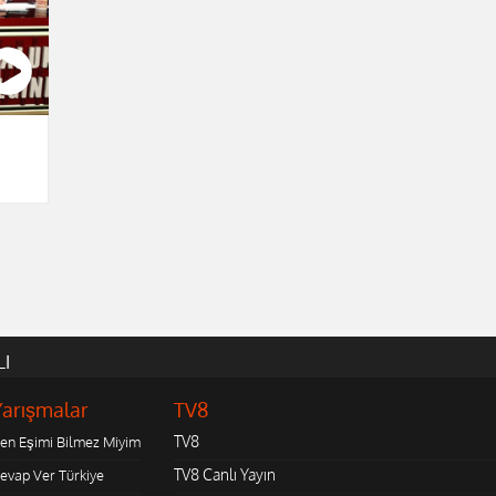
LI
Yarışmalar
TV8
TV8
en Eşimi Bilmez Miyim
TV8 Canlı Yayın
evap Ver Türkiye