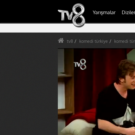
Yarışmalar
Dizile
tv8
komedi türkiye
komedi tür