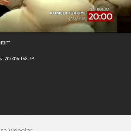
ıtım
a 20.00'deTV8'de!
ısa Videolar