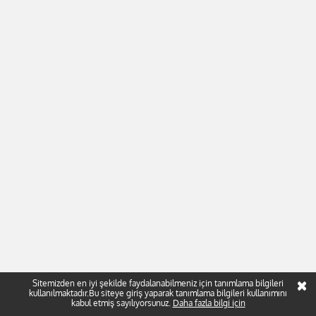
Sitemizden en iyi şekilde faydalanabilmeniz için tanımlama bilgileri
kullanılmaktadır.Bu siteye giriş yaparak tanımlama bilgileri kullanımını
kabul etmiş sayılıyorsunuz.
Daha fazla bilgi için