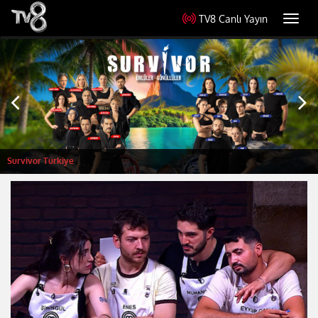
TV8 Canlı Yayın
Toggl
navig
Survivor Türkiye