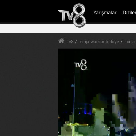
Yarışmalar
Dizile
tv8
ninja warrior türkiye
ninja