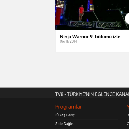
Ninja Warrıor 9. bölümü izle
06/11/2014
TV8 - TÜRKİYE'NİN EĞLENCE KANA
Programlar
10 Yaş Genç
B
8'de Sağlık
C