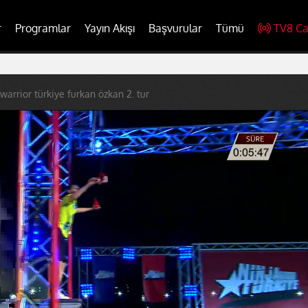
r
Programlar
Yayın Akışı
Başvurular
Tümü
TV8 Ca
 warrior türkiye furkan özkan 2. tur