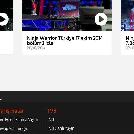
Ninja Warrior Türkiye 17 ekim 2014
Nin
bölümü izle
7.B
20/10/2014
09/1
LI
Yarışmalar
TV8
TV8
en Eşimi Bilmez Miyim
TV8 Canlı Yayın
evap Ver Türkiye