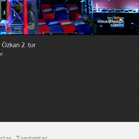
 Özkan 2. tur
ur
slar
Tanıtımlar