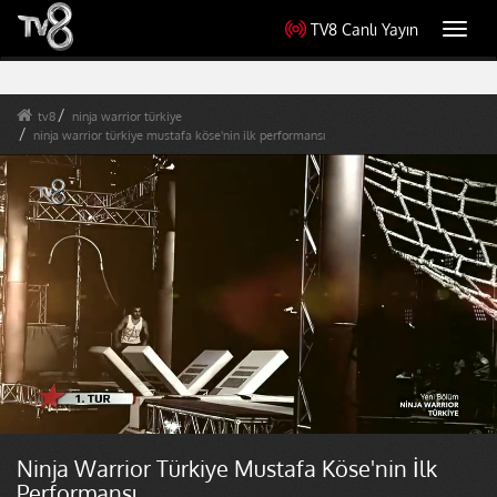
TV8 Canlı Yayın
Toggl
navig
tv8
ninja warrior türkiye
ninja warrior türkiye mustafa köse'nin ilk performansı
Ninja Warrior Türkiye Mustafa Köse'nin İlk
Performansı