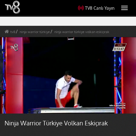
TV8 Canlı Yayın
Toggl
navig
tv8
ninja warrior türkiye
ninja warrior türkiye volkan eskiçırak
Ninja Warrior Türkiye Volkan Eskiçırak