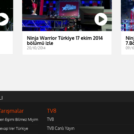
Ninja Warrior Türkiye 17 ekim 2014
Nin
bölümü izle
7.B
20/10/2014
09/1
LI
Yarışmalar
TV8
TV8
en Eşimi Bilmez Miyim
TV8 Canlı Yayın
evap Ver Türkiye