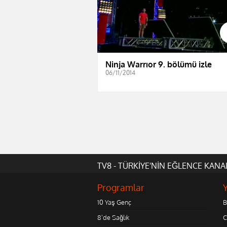
Ninja Warrıor 9. bölümü izle
06/11/2014
TV8 - TÜRKİYE'NİN EĞLENCE KANA
Programlar
10 Yaş Genç
B
8'de Sağlık
C