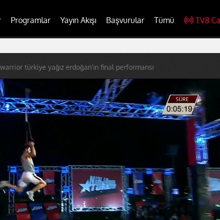
r
Programlar
Yayın Akışı
Başvurular
Tümü
TV8 Ca
 warrior türkiye yağız erdoğan'ın final performansı