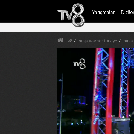
Yarışmalar
Dizile
tv8
ninja warrior türkiye
ninja