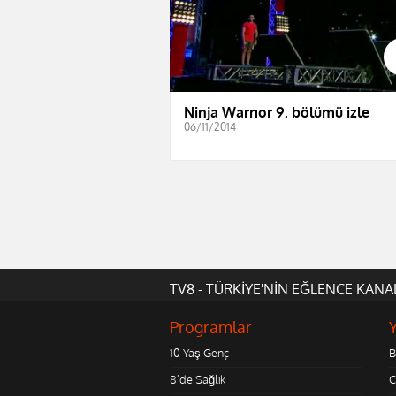
Ninja Warrıor 9. bölümü izle
06/11/2014
TV8 - TÜRKİYE'NİN EĞLENCE KANA
Programlar
10 Yaş Genç
B
8'de Sağlık
C