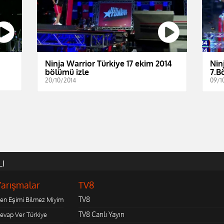
Ninja Warrior Türkiye 17 ekim 2014
Nin
bölümü izle
7.B
20/10/2014
09/1
LI
Yarışmalar
TV8
TV8
en Eşimi Bilmez Miyim
TV8 Canlı Yayın
evap Ver Türkiye