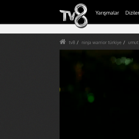
Yarışmalar
Dizile
tv8
ninja warrior türkiye
umut 