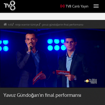
TV8 Canlı Yayın
Toggl
navig
tv8
ninja warrior türkiye
yavuz gündoğan'ın final performansı
Yavuz Gündoğan'ın final performansı