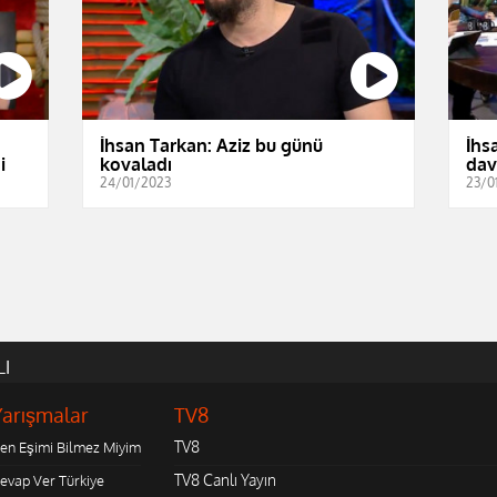
İhsan Tarkan: Aziz bu günü
İhs
i
kovaladı
dav
24/01/2023
23/0
LI
Yarışmalar
TV8
TV8
en Eşimi Bilmez Miyim
TV8 Canlı Yayın
evap Ver Türkiye