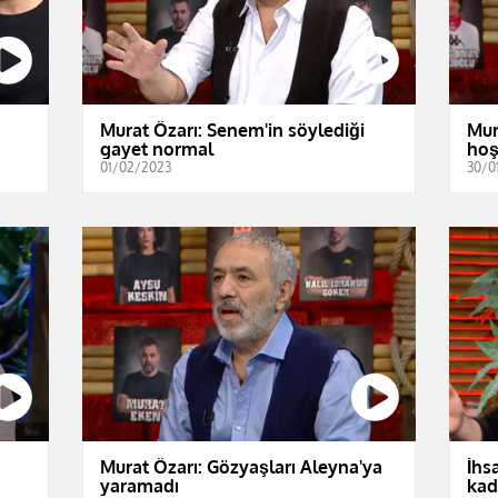
Murat Özarı: Senem'in söylediği
Mur
gayet normal
hoş
01/02/2023
30/0
Murat Özarı: Gözyaşları Aleyna'ya
İhs
yaramadı
kad