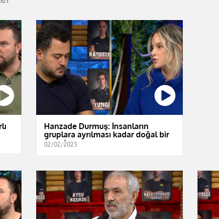
lı
Hanzade Durmuş: İnsanların
gruplara ayrılması kadar doğal bir
şey olamaz
02/02/2023