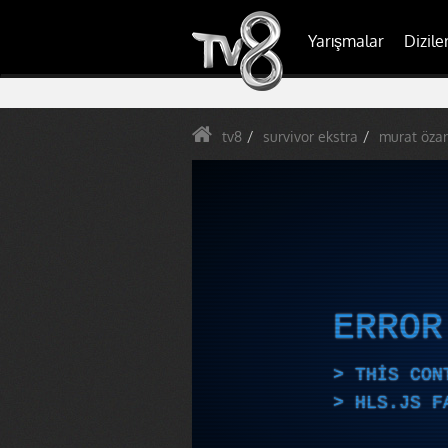
Yarışmalar
Dizile
tv8
survivor ekstra
murat özar
ERRO
THIS CON
HLS.JS F