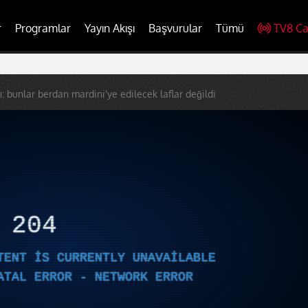
r
Programlar
Yayın Akışı
Başvurular
Tümü
TV8 Ca
ı: bunlar berdan mardini'ye edilecek laflar değildi
R
204
TENT IS CURRENTLY UNAVAILABLE
ATAL ERROR - NETWORK ERROR