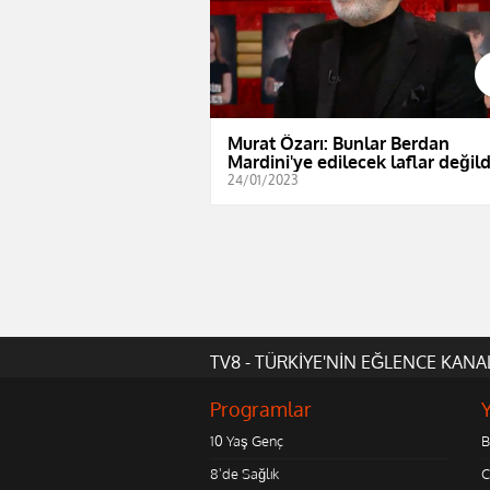
Murat Özarı: Bunlar Berdan
Mardini'ye edilecek laflar değild
24/01/2023
TV8 - TÜRKİYE'NİN EĞLENCE KANA
Programlar
10 Yaş Genç
B
8'de Sağlık
C