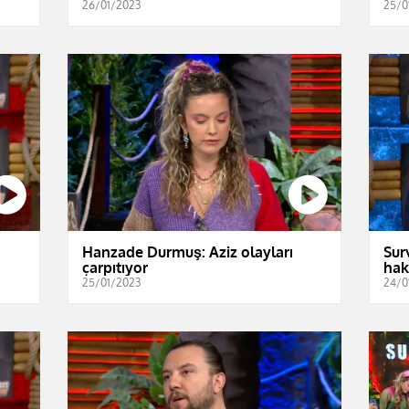
26/01/2023
25/0
Hanzade Durmuş: Aziz olayları
Sur
çarpıtıyor
hak
25/01/2023
24/0