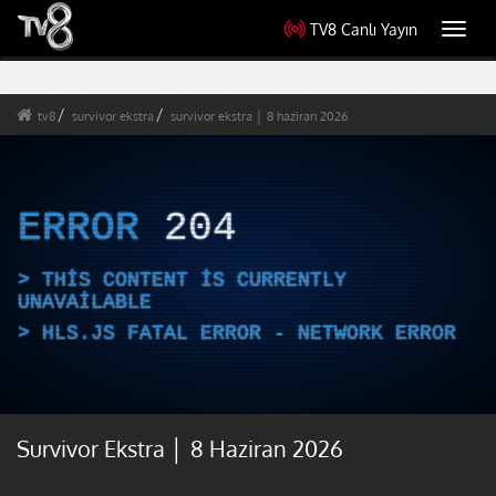
TV8 Canlı Yayın
Toggl
navig
tv8
survivor ekstra
survivor ekstra │ 8 haziran 2026
ERROR
204
THIS CONTENT IS CURRENTLY
UNAVAILABLE
HLS.JS FATAL ERROR - NETWORK ERROR
Survivor Ekstra │ 8 Haziran 2026