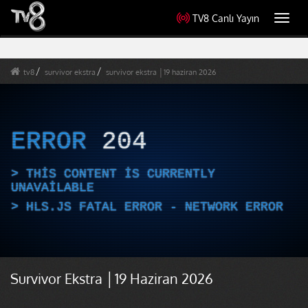
TV8 Canlı Yayın
Toggl
navig
tv8
survivor ekstra
survivor ekstra │19 haziran 2026
ERROR
204
THIS CONTENT IS CURRENTLY
UNAVAILABLE
HLS.JS FATAL ERROR - NETWORK ERROR
Survivor Ekstra │19 Haziran 2026