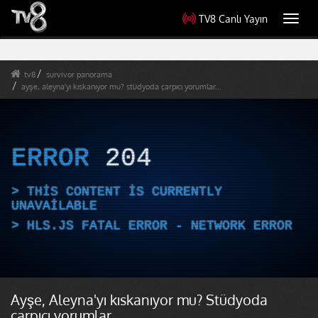
TV8 Canlı Yayın
Toggl
navig
tv8
survivor panorama
ayşe, aleyna'yı kıskanıyor mu? stüdyoda çarpıcı yorumlar...
ERROR
204
THIS CONTENT IS CURRENTLY
UNAVAILABLE
HLS.JS FATAL ERROR - NETWORK ERROR
Ayşe, Aleyna'yı kıskanıyor mu? Stüdyoda
çarpıcı yorumlar...