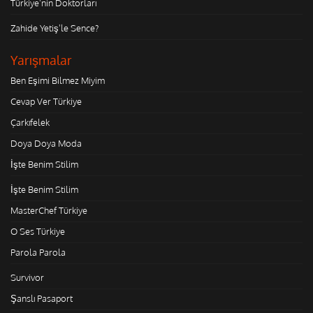
Türkiye'nin Doktorları
Zahide Yetiş'le Sence?
Yarışmalar
Ben Eşimi Bilmez Miyim
Cevap Ver Türkiye
Çarkıfelek
Doya Doya Moda
İşte Benim Stilim
İşte Benim Stilim
MasterChef Türkiye
O Ses Türkiye
Parola Parola
Survivor
Şanslı Pasaport