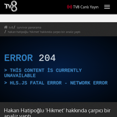
TV8 Canlı Yayın
Toggl
navig
tv8
survivor panorama
hakan hatipoğlu 'hikmet' hakkında çarpıcı bir analiz yaptı
ERROR
204
THIS CONTENT IS CURRENTLY
UNAVAILABLE
HLS.JS FATAL ERROR - NETWORK ERROR
Hakan Hatipoğlu 'Hikmet' hakkında çarpıcı bir
analiz yaptı