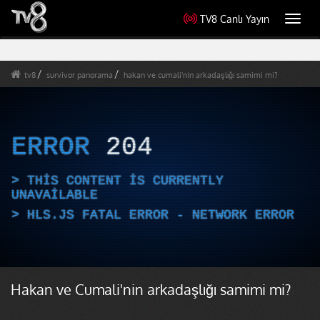
TV8 Canlı Yayın
Toggl
navig
tv8
survivor panorama
hakan ve cumali'nin arkadaşlığı samimi mi?
ERROR
204
THIS CONTENT IS CURRENTLY
UNAVAILABLE
HLS.JS FATAL ERROR - NETWORK ERROR
Hakan ve Cumali'nin arkadaşlığı samimi mi?