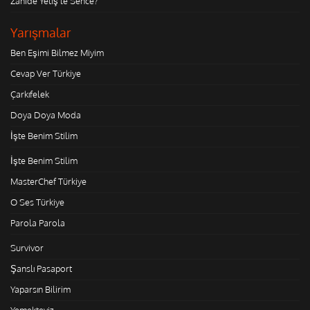
Zahide Yetiş'le Sence?
Yarışmalar
Ben Eşimi Bilmez Miyim
Cevap Ver Türkiye
Çarkıfelek
Doya Doya Moda
İşte Benim Stilim
İşte Benim Stilim
MasterChef Türkiye
O Ses Türkiye
Parola Parola
Survivor
Şanslı Pasaport
Yaparsın Bilirim
Yemekteyiz