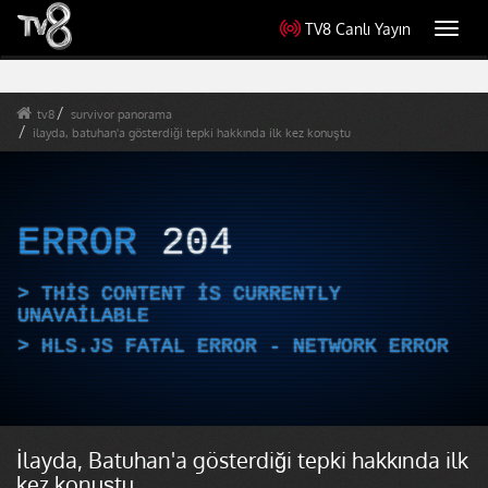
TV8 Canlı Yayın
Toggl
navig
tv8
survivor panorama
ilayda, batuhan'a gösterdiği tepki hakkında ilk kez konuştu
ERROR
204
THIS CONTENT IS CURRENTLY
UNAVAILABLE
HLS.JS FATAL ERROR - NETWORK ERROR
İlayda, Batuhan'a gösterdiği tepki hakkında ilk
kez konuştu