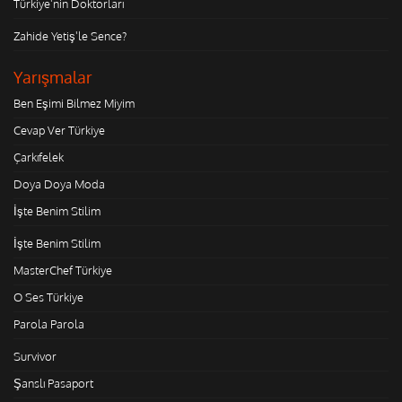
Türkiye'nin Doktorları
Zahide Yetiş'le Sence?
Yarışmalar
Ben Eşimi Bilmez Miyim
Cevap Ver Türkiye
Çarkıfelek
Doya Doya Moda
İşte Benim Stilim
İşte Benim Stilim
MasterChef Türkiye
O Ses Türkiye
Parola Parola
Survivor
Şanslı Pasaport