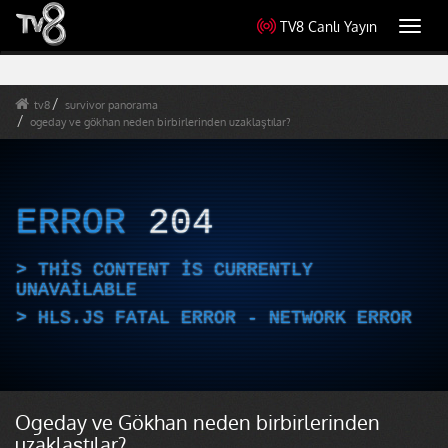
TV8 Canlı Yayın
Toggl
navig
tv8
survivor panorama
ogeday ve gökhan neden birbirlerinden uzaklaştılar?
ERROR
204
THIS CONTENT IS CURRENTLY
UNAVAILABLE
HLS.JS FATAL ERROR - NETWORK ERROR
Ogeday ve Gökhan neden birbirlerinden
uzaklaştılar?