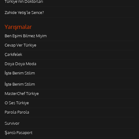
Türkiye'nin Doktorları
Zahide Yetiş'le Sence?
Yarışmalar
Ben Eşimi Bilmez Miyim
Cevap Ver Türkiye
Çarkıfelek
Doya Doya Moda
İşte Benim Stilim
İşte Benim Stilim
MasterChef Türkiye
O Ses Türkiye
Parola Parola
Survivor
Şanslı Pasaport