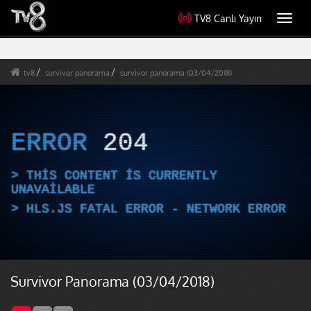
TV8 Canlı Yayın
Toggl
navig
tv8
survivor panorama
survivor panorama (03/04/2018)
ERROR
204
THIS CONTENT IS CURRENTLY
UNAVAILABLE
HLS.JS FATAL ERROR - NETWORK ERROR
Survivor Panorama (03/04/2018)