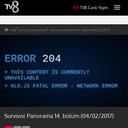
TV8 Canlı Yayın
Toggl
navig
tv8
survivor panorama
survivor panorama 14. bölüm (04/02/2017)
ERROR
204
THIS CONTENT IS CURRENTLY
UNAVAILABLE
HLS.JS FATAL ERROR - NETWORK ERROR
Survivor Panorama 14. bölüm (04/02/2017)