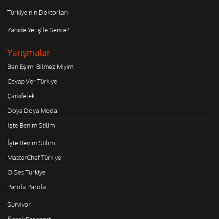
Türkiye'nin Doktorları
Zahide Yetiş'le Sence?
Yarışmalar
Ben Eşimi Bilmez Miyim
Cevap Ver Türkiye
Çarkıfelek
Doya Doya Moda
İşte Benim Stilim
İşte Benim Stilim
MasterChef Türkiye
O Ses Türkiye
Parola Parola
Survivor
Şanslı Pasaport