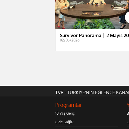
Survivor Panorama │ 2 Mayıs 2
02/05/2026
TV8 - TÜRKİYE'NİN EĞLENCE KANA
Programlar
10 Yaş Genç
B
8'de Sağlık
C