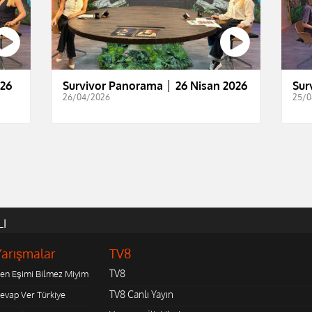
026
Survivor Panorama │ 26 Nisan 2026
Sur
26/04/2026
25/0
LI
Yarışmalar
TV8
TV8
en Eşimi Bilmez Miyim
TV8 Canlı Yayın
evap Ver Türkiye