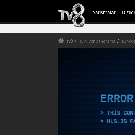
Yarışmalar
Dizile
tv8
survivor panorama
surviv
ERRO
THIS CON
HLS.JS F