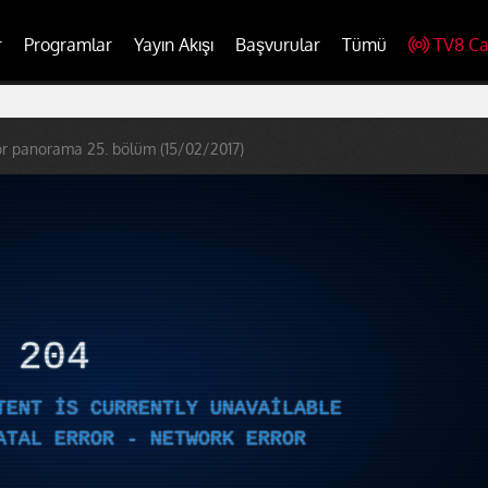
r
Programlar
Yayın Akışı
Başvurular
Tümü
TV8 Ca
or panorama 25. bölüm (15/02/2017)
R
204
TENT IS CURRENTLY UNAVAILABLE
ATAL ERROR - NETWORK ERROR