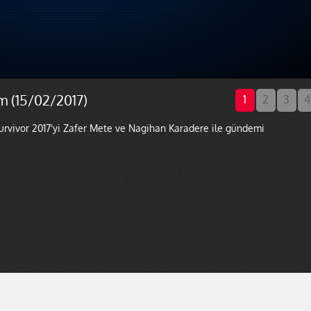
m (15/02/2017)
1
2
3
4
rvivor 2017'yi Zafer Mete ve Nagihan Karadere ile gündemi