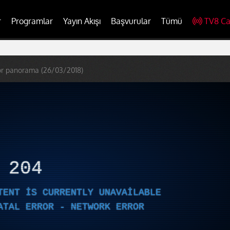
r
Programlar
Yayın Akışı
Başvurular
Tümü
TV8 Ca
or panorama (26/03/2018)
R
204
TENT IS CURRENTLY UNAVAILABLE
ATAL ERROR - NETWORK ERROR