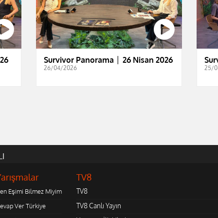
026
Survivor Panorama │ 26 Nisan 2026
Sur
26/04/2026
25/0
LI
Yarışmalar
TV8
TV8
en Eşimi Bilmez Miyim
TV8 Canlı Yayın
evap Ver Türkiye