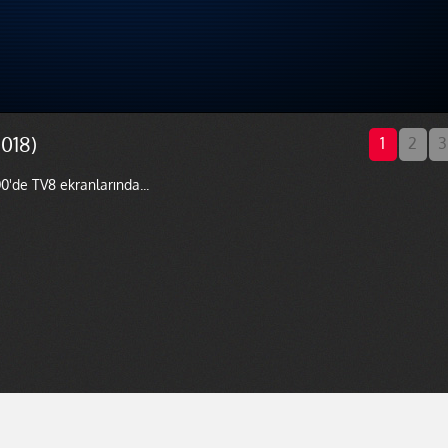
018)
1
2
3
0'de TV8 ekranlarında...