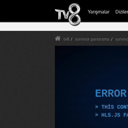
Yarışmalar
Dizile
tv8
survivor panorama
surviv
ERRO
THIS CON
HLS.JS F