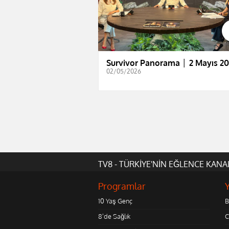
Survivor Panorama │ 2 Mayıs 2
02/05/2026
TV8 - TÜRKİYE'NİN EĞLENCE KANA
Programlar
10 Yaş Genç
B
8'de Sağlık
C