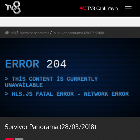
TV8 Canlı Yayın
Toggl
navig
tv8
survivor panorama
survivor panorama (28/03/2018)
ERROR
204
THIS CONTENT IS CURRENTLY
UNAVAILABLE
HLS.JS FATAL ERROR - NETWORK ERROR
Survivor Panorama (28/03/2018)