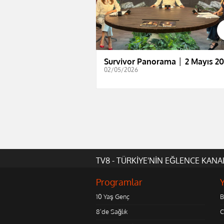
Survivor Panorama │ 2 Mayıs 2
02/05/2026
TV8 - TÜRKİYE'NİN EĞLENCE KANA
Programlar
10 Yaş Genç
B
8'de Sağlık
C