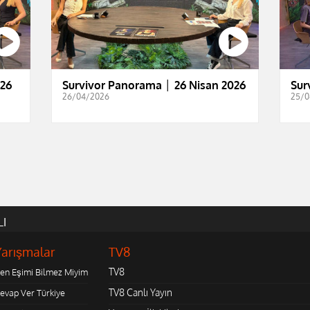
026
Survivor Panorama │ 26 Nisan 2026
Sur
26/04/2026
25/0
LI
Yarışmalar
TV8
TV8
en Eşimi Bilmez Miyim
TV8 Canlı Yayın
evap Ver Türkiye