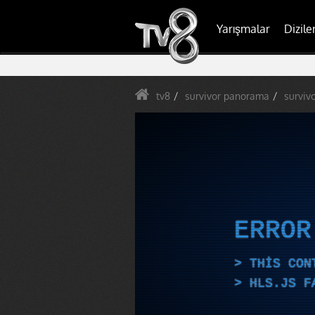
Yarışmalar
Dizile
tv8
survivor panorama
surviv
ERRO
THIS CON
HLS.JS F