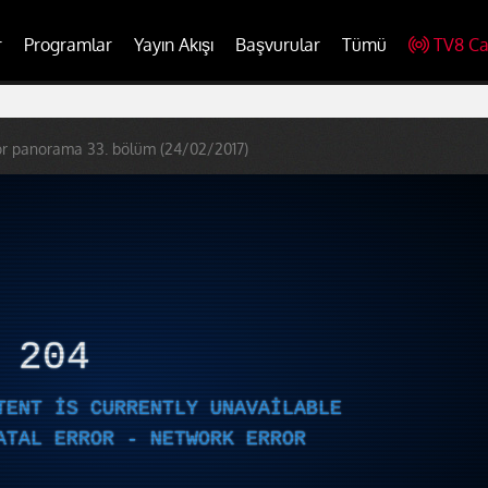
r
Programlar
Yayın Akışı
Başvurular
Tümü
TV8 Ca
or panorama 33. bölüm (24/02/2017)
R
204
TENT IS CURRENTLY UNAVAILABLE
ATAL ERROR - NETWORK ERROR