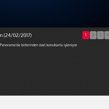
m (24/02/2017)
1
2
3
4
 Panorama'da birbirinden özel konuklarla işleniyor.