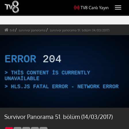
TV8 Canlı Yayın
Toggl
navig
tv8
survivor panorama
survivor panorama 51. bölüm (14/03/2017)
ERROR
204
THIS CONTENT IS CURRENTLY
UNAVAILABLE
HLS.JS FATAL ERROR - NETWORK ERROR
Survivor Panorama 51. bölüm (14/03/2017)