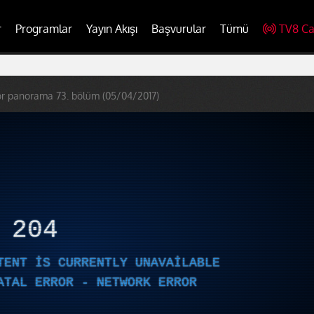
r
Programlar
Yayın Akışı
Başvurular
Tümü
TV8 Ca
or panorama 73. bölüm (05/04/2017)
R
204
TENT IS CURRENTLY UNAVAILABLE
ATAL ERROR - NETWORK ERROR