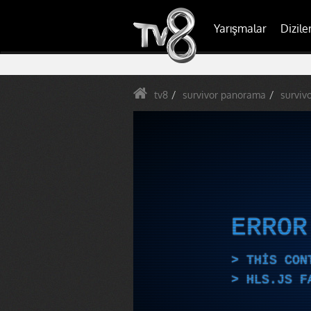
Yarışmalar
Dizile
tv8
survivor panorama
surviv
ERRO
THIS CON
HLS.JS F