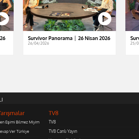
026
Survivor Panorama │ 26 Nisan 2026
Sur
26/04/2026
25/0
LI
Yarışmalar
TV8
TV8
en Eşimi Bilmez Miyim
TV8 Canlı Yayın
evap Ver Türkiye