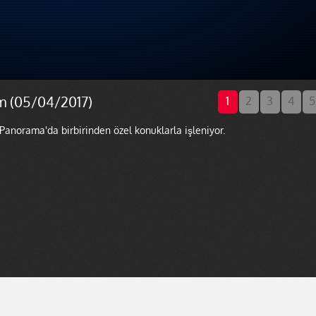
m (05/04/2017)
1
2
3
4
5
 Panorama'da birbirinden özel konuklarla işleniyor.