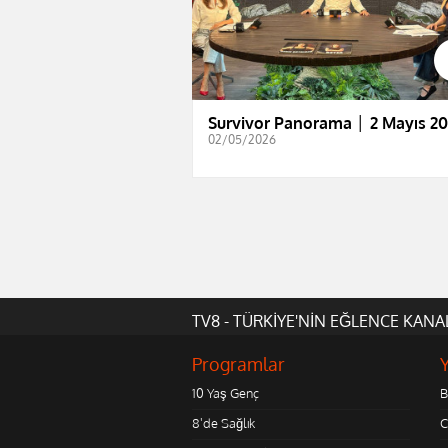
Survivor Panorama │ 2 Mayıs 2
02/05/2026
TV8 - TÜRKİYE'NİN EĞLENCE KANA
Programlar
10 Yaş Genç
B
8'de Sağlık
C