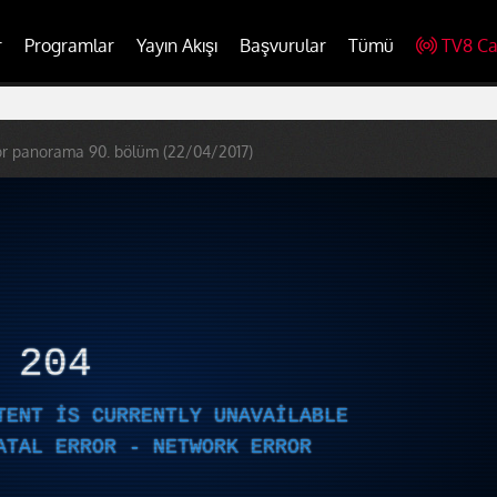
r
Programlar
Yayın Akışı
Başvurular
Tümü
TV8 Ca
or panorama 90. bölüm (22/04/2017)
R
204
TENT IS CURRENTLY UNAVAILABLE
ATAL ERROR - NETWORK ERROR