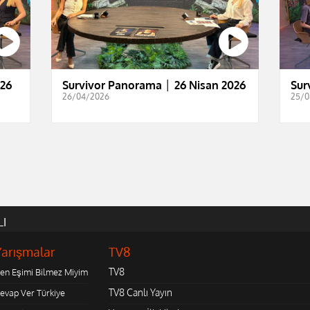
026
Survivor Panorama │ 26 Nisan 2026
Sur
26/04/2026
25/0
LI
Yarışmalar
TV8
TV8
en Eşimi Bilmez Miyim
TV8 Canlı Yayın
evap Ver Türkiye