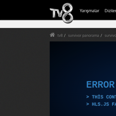
Yarışmalar
Dizile
tv8
survivor panorama
surviv
ERRO
THIS CON
HLS.JS F