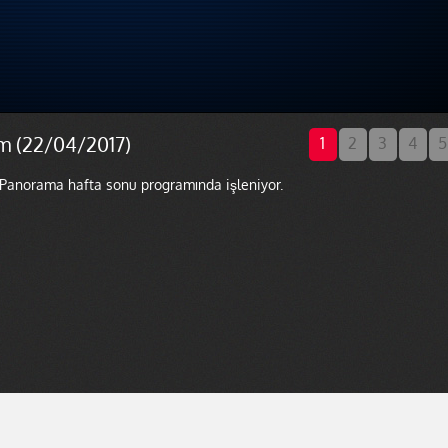
m (22/04/2017)
1
2
3
4
5
r Panorama hafta sonu programında işleniyor.