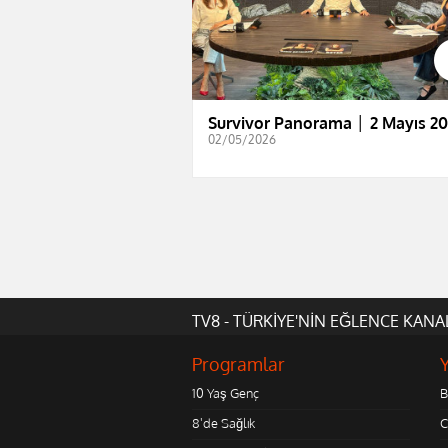
Survivor Panorama │ 2 Mayıs 2
02/05/2026
TV8 - TÜRKİYE'NİN EĞLENCE KANA
Programlar
10 Yaş Genç
B
8'de Sağlık
C