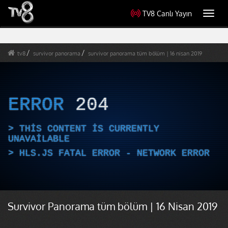
TV8 Canlı Yayın
Toggl
navig
tv8
survivor panorama
survivor panorama tüm bölüm | 16 nisan 2019
ERROR
204
THIS CONTENT IS CURRENTLY
UNAVAILABLE
HLS.JS FATAL ERROR - NETWORK ERROR
Survivor Panorama tüm bölüm | 16 Nisan 2019