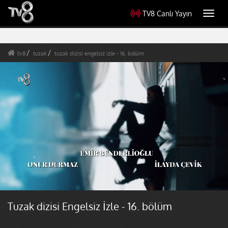
TV8 Canlı Yayın
Toggl
navig
tv8
tuzak
tuzak dizisi engelsiz izle - 16. bölüm
Tuzak dizisi Engelsiz İzle - 16. bölüm