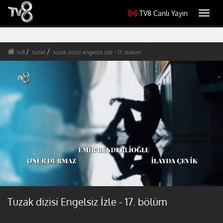
TV8 Canlı Yayın
Toggl
navig
tv8
tuzak
tuzak dizisi engelsiz izle - 17. bölüm
Tuzak dizisi Engelsiz İzle - 17. bölüm