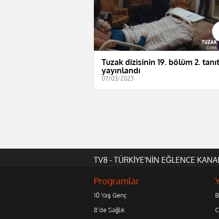
Tuzak dizisinin 19. bölüm 2. tanı
yayınlandı
07/03/2023
TV8 - TÜRKİYE'NİN EĞLENCE KANA
Programlar
10 Yaş Genç
B
8'de Sağlık
C