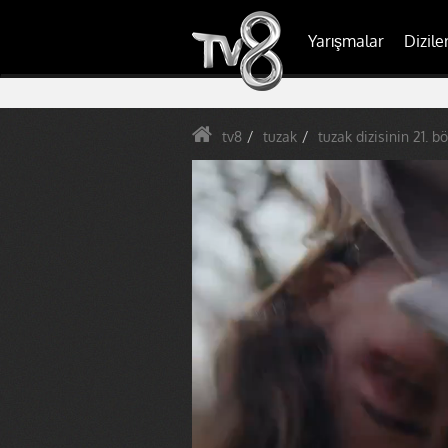
Yarışmalar
Dizile
tv8
tuzak
tuzak dizisinin 21. b