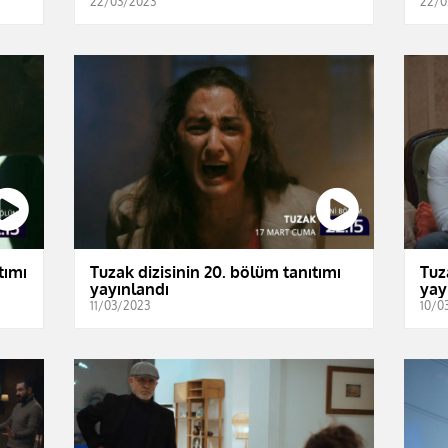
22/03/2023
22/0
tımı
Tuzak dizisinin 20. bölüm tanıtımı
Tuz
yayınlandı
yay
11/03/2023
10/0