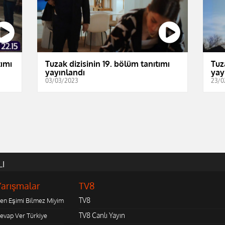
tımı
Tuzak dizisinin 19. bölüm tanıtımı
Tuz
yayınlandı
yay
03/03/2023
23/0
LI
Yarışmalar
TV8
TV8
en Eşimi Bilmez Miyim
TV8 Canlı Yayın
evap Ver Türkiye