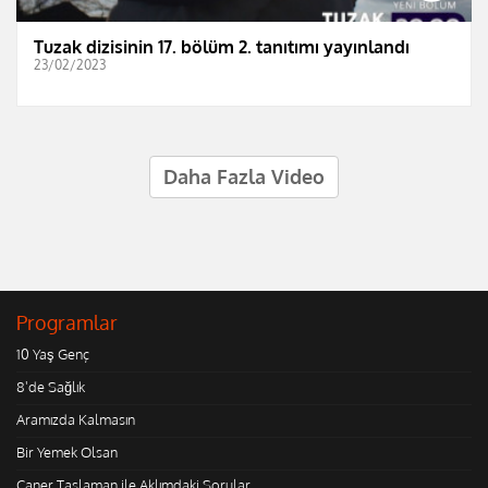
Tuzak dizisinin 17. bölüm 2. tanıtımı yayınlandı
23/02/2023
Daha Fazla Video
Programlar
10 Yaş Genç
8'de Sağlık
Aramızda Kalmasın
Bir Yemek Olsan
Caner Taslaman ile Aklımdaki Sorular