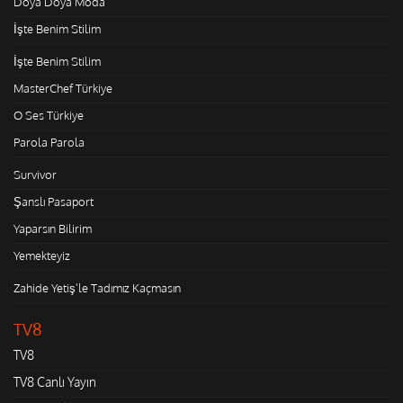
Doya Doya Moda
İşte Benim Stilim
İşte Benim Stilim
MasterChef Türkiye
O Ses Türkiye
Parola Parola
Survivor
Şanslı Pasaport
Yaparsın Bilirim
Yemekteyiz
Zahide Yetiş'le Tadımız Kaçmasın
TV8
TV8
TV8 Canlı Yayın