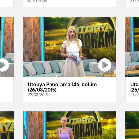
01/09/2015
29/0
Ütopya Panorama 146. bölüm
Üto
(26/08/2015)
(25
27/08/2015
26/0