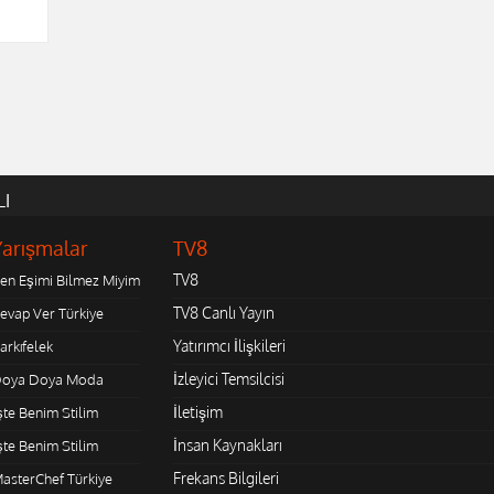
LI
Yarışmalar
TV8
TV8
en Eşimi Bilmez Miyim
TV8 Canlı Yayın
evap Ver Türkiye
Yatırımcı İlişkileri
arkıfelek
İzleyici Temsilcisi
oya Doya Moda
İletişim
şte Benim Stilim
İnsan Kaynakları
şte Benim Stilim
Frekans Bilgileri
asterChef Türkiye