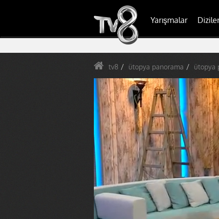
Yarışmalar
Dizile
tv8
ütopya panorama
ütopya 