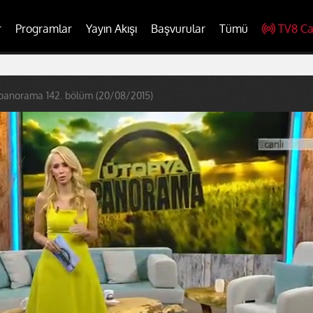
r
Programlar
Yayın Akışı
Başvurular
Tümü
TV8 Ca
panorama 142. bölüm (20/08/2015)