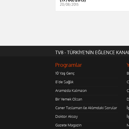
20/08/2015
TV8 - TÜRKİYE'NİN EĞLENCE KANA
Programlar
10 Yaş Genç
B
8'de Sağlık
C
Aramızda Kalmasın
Ç
Bir Yemek Olsan
D
Caner Taslaman ile Aklımdaki Sorular
İ
Doktor Aksoy
İ
Gazete Magazin
M