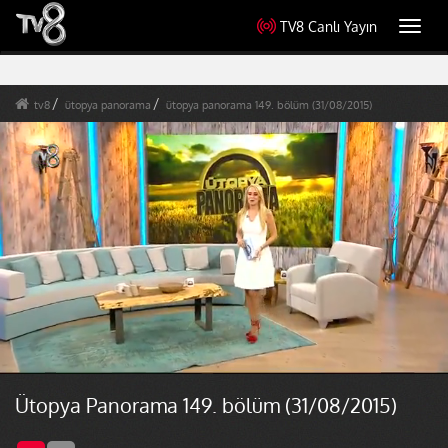
TV8 Canlı Yayın
Toggl
navig
tv8
ütopya panorama
ütopya panorama 149. bölüm (31/08/2015)
Ütopya Panorama 149. bölüm (31/08/2015)