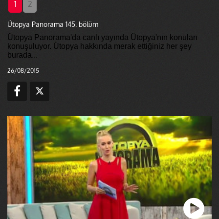
1
2
Ütopya Panorama 145. bölüm
Ütopya Panorama'da canlı yayında Ütopya'nın konuları
konuşuluyor. Ütopya hakkında merak ettiğiniz her şey
burada...
26/08/2015