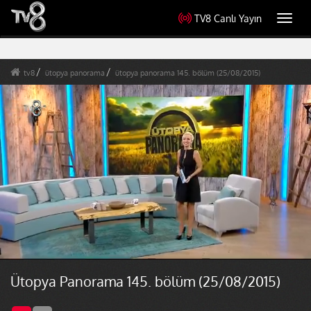
TV8 Canlı Yayın
Toggl
navig
tv8
ütopya panorama
ütopya panorama 145. bölüm (25/08/2015)
Ütopya Panorama 145. bölüm (25/08/2015)