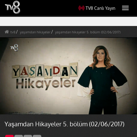
TV8 Canlı Yayın
Toggl
navig
tv8
yaşamdan hikayeler
yaşamdan hikayeler 5. bölüm (02/06/2017)
Yaşamdan Hikayeler 5. bölüm (02/06/2017)