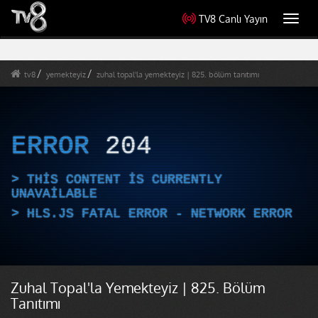
TV8 Canlı Yayın
Toggl
navig
tv8
yemekteyiz
zuhal topal'la yemekteyiz | 825. bölüm tanıtımı
ERROR
204
THIS CONTENT IS CURRENTLY
UNAVAILABLE
HLS.JS FATAL ERROR - NETWORK ERROR
Zuhal Topal'la Yemekteyiz | 825. Bölüm
Tanıtımı