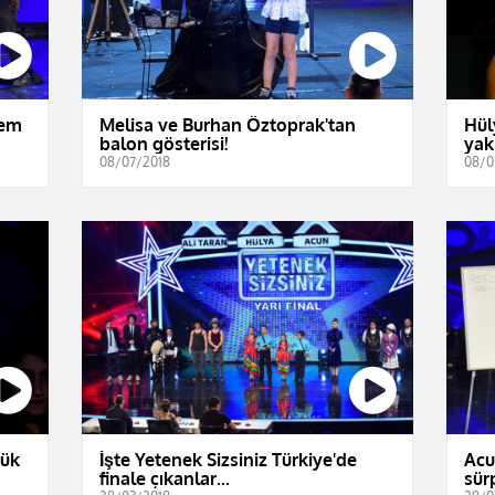
dem
Melisa ve Burhan Öztoprak'tan
Hül
balon gösterisi!
yakı
08/07/2018
08/0
yük
İşte Yetenek Sizsiniz Türkiye'de
Acu
finale çıkanlar...
sür