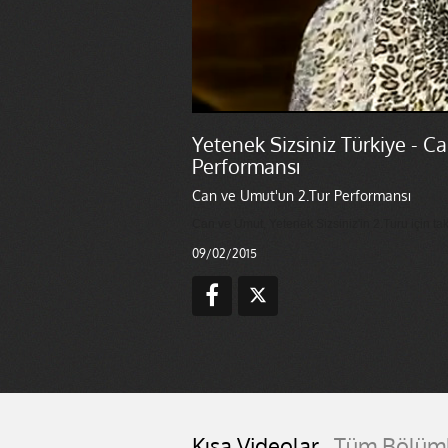
Yetenek Sizsiniz Türkiye - C
Performansı
Can ve Umut'un 2.Tur Performansı
Can ve Umut, Yetenek Sizsiniz'in 2.Turu için takl
09/02/2015
Kısa Videolar
Tüm Bölüm