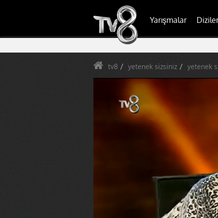
Yarışmalar
Dizile
tv8
yetenek sizsiniz
yetenek s