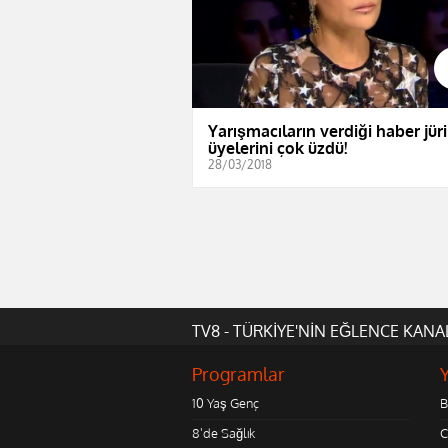
Yarışmacıların verdiği haber jüri
üyelerini çok üzdü!
28/03/2018
TV8 - TÜRKİYE'NİN EĞLENCE KANA
Programlar
10 Yaş Genç
B
8'de Sağlık
C