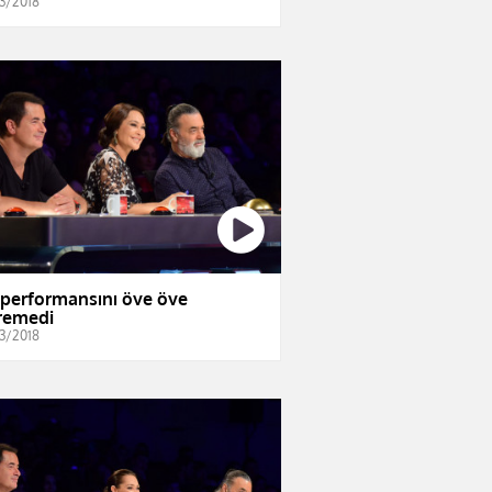
3/2018
i performansını öve öve
iremedi
3/2018