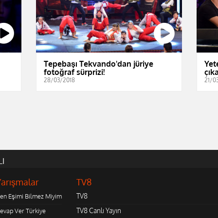
Tepebaşı Tekvando'dan jüriye
Yet
fotoğraf sürprizi!
çıka
28/03/2018
21/0
LI
Yarışmalar
TV8
TV8
en Eşimi Bilmez Miyim
TV8 Canlı Yayın
evap Ver Türkiye