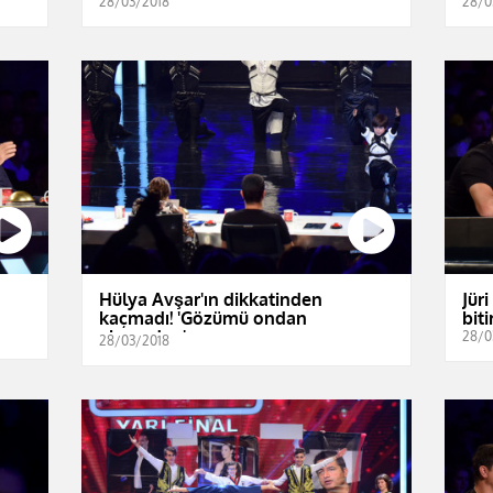
28/03/2018
28/0
Hülya Avşar'ın dikkatinden
Jür
kaçmadı! 'Gözümü ondan
bit
alamadım'
28/0
28/03/2018