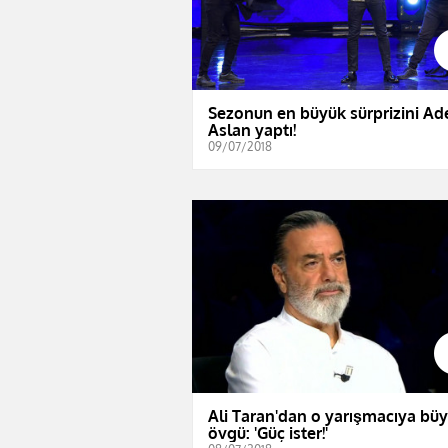
Sezonun en büyük sürprizini A
Aslan yaptı!
09/07/2018
Ali Taran'dan o yarışmacıya bü
övgü: 'Güç ister!'