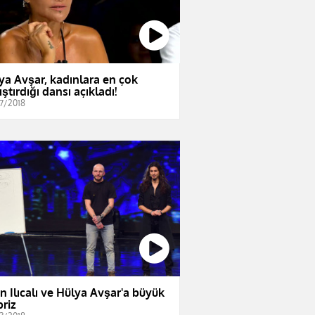
ya Avşar, kadınlara en çok
ştırdığı dansı açıkladı!
7/2018
n Ilıcalı ve Hülya Avşar'a büyük
priz