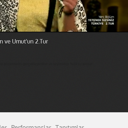
an ve Umut'un 2.Tur
it gösterilerini gerçekleştirdiler ve seyirciden %19 oy aldılar.
ler
Performanslar
Tanıtımlar