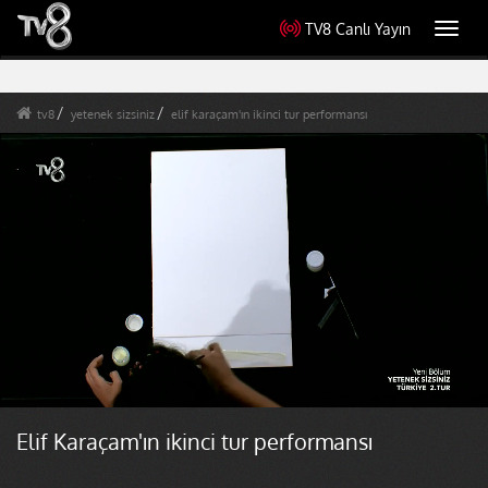
TV8 Canlı Yayın
Toggl
navig
tv8
yetenek sizsiniz
elif karaçam'ın ikinci tur performansı
Elif Karaçam'ın ikinci tur performansı