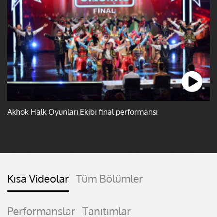
Akhok Halk Oyunları Ekibi final performansı
Kısa Videolar
Tüm Bölümler
Performanslar
Tanıtımlar