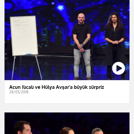
Acun Ilıcalı ve Hülya Avşar'a büyük sürpriz
28/03/2018