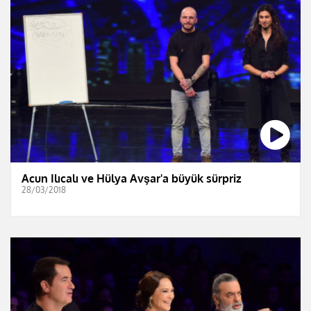
Acun Ilıcalı ve Hülya Avşar'a büyük sürpriz
28/03/2018