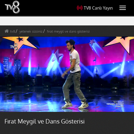
TV8 Canlı Yayın
Toggl
navig
tv8
yetenek sizsiniz
fırat meygil ve dans gösterisi
Fırat Meygil ve Dans Gösterisi