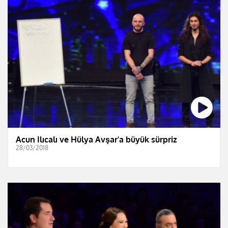
Acun Ilıcalı ve Hülya Avşar'a büyük sürpriz
28/03/2018