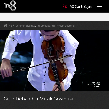
TV8 Canlı Yayın
Toggl
navig
tv8
yetenek sizsiniz
grup deband'ın müzik gösterisi
Grup Deband'ın Müzik Gösterisi