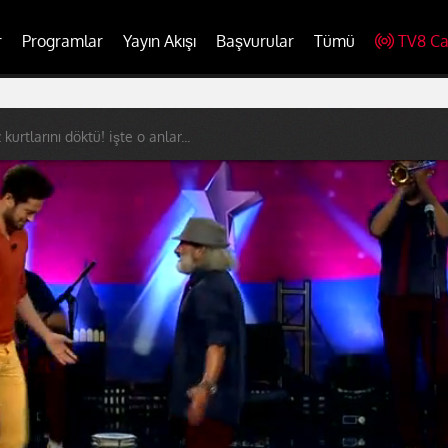
r
Programlar
Yayın Akışı
Başvurular
Tümü
TV8 Ca
kurtlarını döktü! işte o anlar...