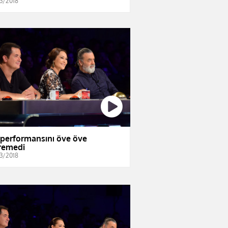
3/2018
i performansını öve öve
iremedi
3/2018