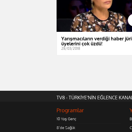
Yarışmacıların verdiği haber jüri
üyelerini çok üzdü!
28/03/2018
TV8 - TÜRKİYE'NİN EĞLENCE KANA
Programlar
10 Yaş Genç
B
8'de Sağlık
C