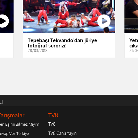
Tepebaşı Tekvando'dan jüriye
Yet
fotoğraf sürprizi!
çıka
28/03/2018
21/0
LI
Yarışmalar
TV8
TV8
en Eşimi Bilmez Miyim
TV8 Canlı Yayın
evap Ver Türkiye