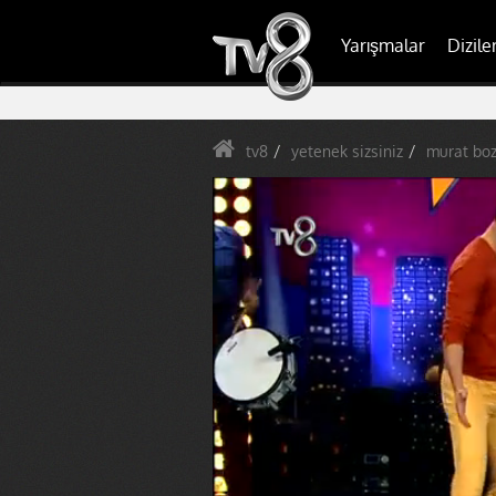
Yarışmalar
Dizile
tv8
yetenek sizsiniz
murat boz 