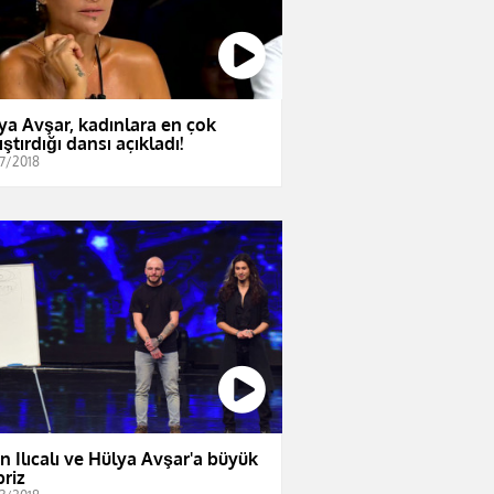
ya Avşar, kadınlara en çok
ştırdığı dansı açıkladı!
7/2018
n Ilıcalı ve Hülya Avşar'a büyük
priz