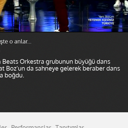
te o anlar...
.
an Beats Orkestra grubunun büyüğü dans
rat Boz'un da sahneye gelerek beraber dans
ya boğdu.
ler
Performanslar
Tanıtımlar