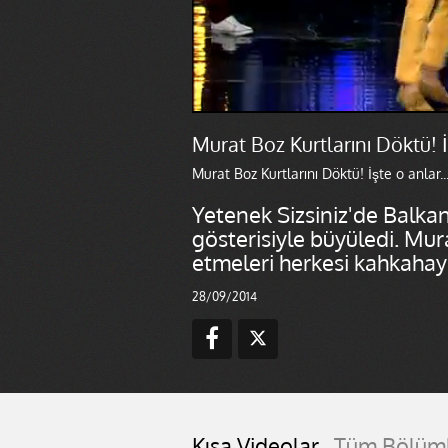
Murat Boz Kurtlarını Döktü! İş
Murat Boz Kurtlarını Döktü! İşte o anlar..
Yetenek Sizsiniz'de Balk
gösterisiyle büyüledi. Mu
etmeleri herkesi kahkaha
28/09/2014
Kısa Videolar
Tüm Bölüm