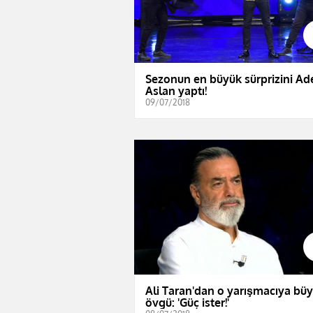
Sezonun en büyük sürprizini A
Aslan yaptı!
09/07/2018
Ali Taran'dan o yarışmacıya bü
övgü: 'Güç ister!'