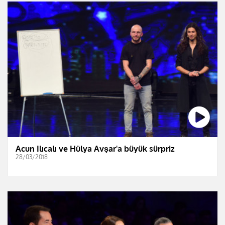
Acun Ilıcalı ve Hülya Avşar'a büyük sürpriz
28/03/2018