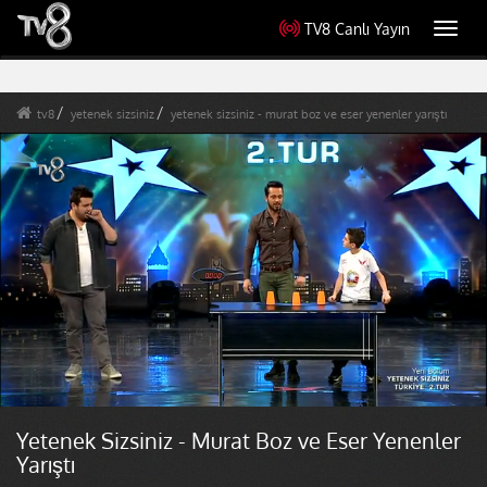
TV8 Canlı Yayın
Toggl
navig
tv8
yetenek sizsiniz
yetenek sizsiniz - murat boz ve eser yenenler yarıştı
Yetenek Sizsiniz - Murat Boz ve Eser Yenenler
Yarıştı